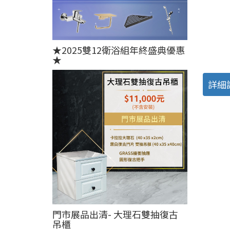
★2025雙12衛浴組年終盛典優惠
★
詳細
門市展品出清- 大理石雙抽復古
吊櫃