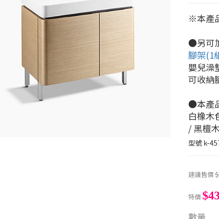
※本產
●另可
腳架(1組2
嬰兒澡墊 
可收納腳蹬
●本產
白橡木色 
/ 黑檀木
型號
k-45
建議售價
$
$43
特價
數量