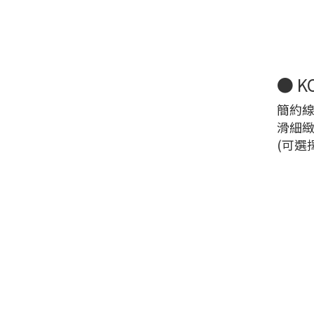
● K
簡約線
滑細
(可選