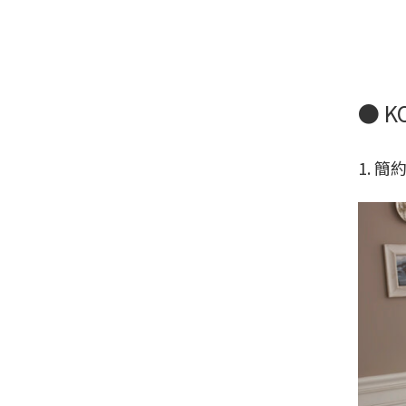
● K
1. 