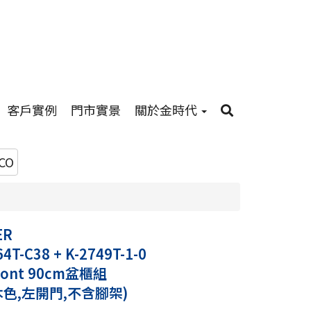
客戶實例
門市實景
關於金時代
CO
ER
64T-C38 + K-2749T-1-0
front 90cm盆櫃組
木色,左開門,不含腳架)