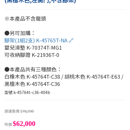
※本產品不含龍頭
●另可加購：
腳架(1組2支) K-45765T-NA 🔗
嬰兒澡墊 K-70374T-MG1
可收納腳蹬 K-21936T-0
●本產品共有三種顏色：
白橡木色 K-45764T-C38 / 胡桃木色 K-45764T-E63 /
黑檀木色 K-45764T-C36
型號
k-45764t-c36-404b
建議售價
$78,390
$62,000
特價