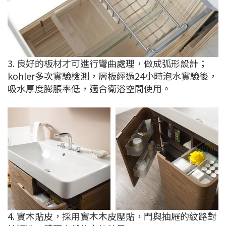
3. 良好的板材才可進行彎曲處理，做成弧形設計；
kohler多次實驗檢測，層板經過24小時泡水實驗後，
吸水厚度膨脹率低，適合衛浴空間使用。
4. 實木貼皮，採用實木木皮壓貼，門與抽屜的紋路對