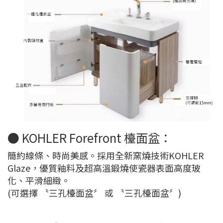
● KOHLER Forefront 檯面盆：
簡約線條、時尚美感。採用全新窯燒技術KOHLER
Glaze，優質釉料及超高溫鍛燒使瓷器表面高度玻
化、平滑細緻。
(可選擇 〝三孔檯面盆〞 或 〝三孔檯面盆〞)