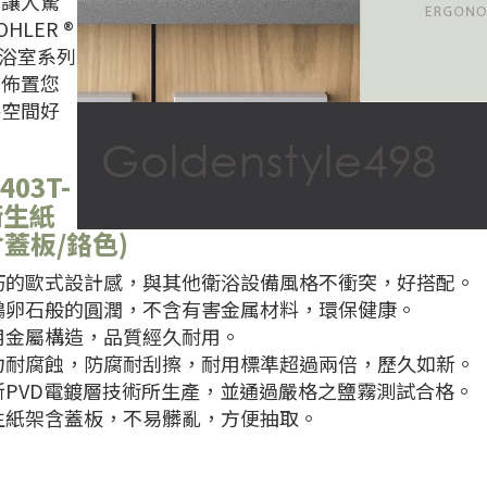
不讓人驚
HLER ®
™ 浴室系列
是佈置您
浴空間好
。
403T-
衛生紙
含蓋板/鉻色)
● 精巧的歐式設計感，與其他衛浴設備風格不衝突，好搭配。
鵝卵石般的圓潤，不含有害金属材料，環保健康。
● 耐用金屬構造，品質經久耐用。
● 強力耐腐蝕，防腐耐刮擦，耐用標準超過兩倍，歷久如新。
新PVD電鍍層技術所生產，並通過嚴格之鹽霧測試合格。
生紙架含蓋板，不易髒亂，方便抽取。