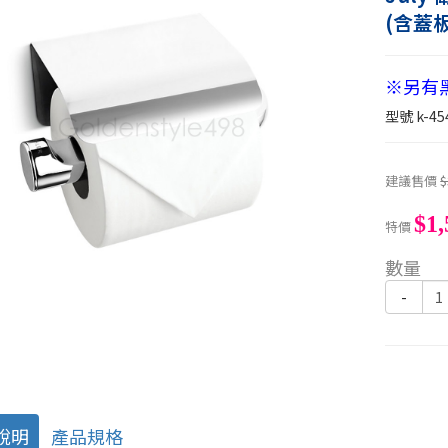
(含蓋板
※另有黑色
型號
k-45
建議售價
$
$1,
特價
數量
-
說明
產品規格