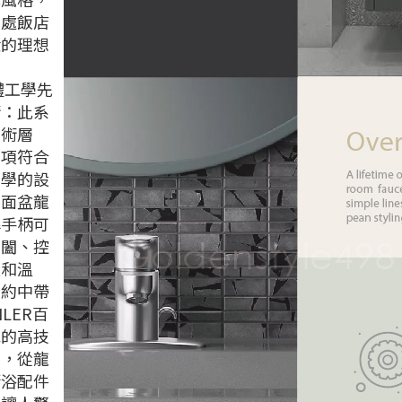
身處飯店
般的理想
。
體工學先
術：此系
技術層
多項符合
工學的設
如面盆龍
桿手柄可
開闔、控
量和溫
簡約中帶
LER百
承的高技
養，從龍
衛浴配件