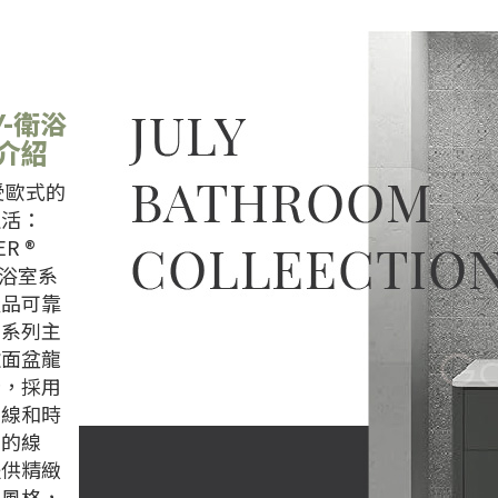
Y
-衛浴
介紹
受歐式的
生活：
R ®
™ 浴室系
產品可靠
，系列主
款面盆龍
計，採用
曲線和時
約的線
提供精緻
式風格，