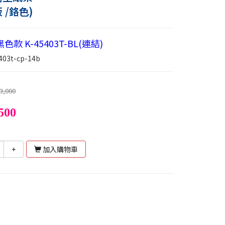
 /鉻色)
款 K-45403T-BL(連結)
403t-cp-14b
3,000
500
+
加入購物車