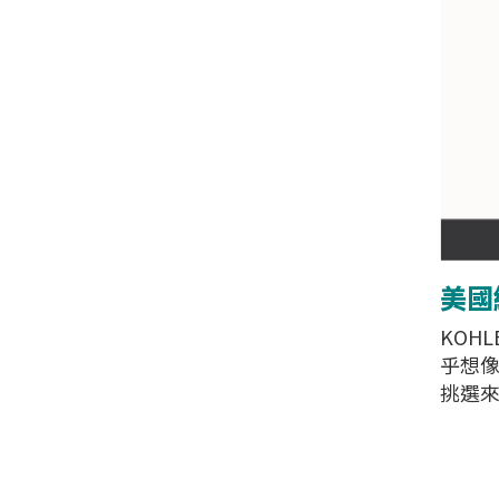
美國經
KOH
乎想像
挑選