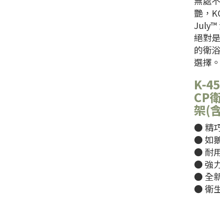
無處
艷，KO
July
絕對
的衛
選擇
K-45
CP
架(
​​​
● 如
​​​
​​​
● 全
● 衛