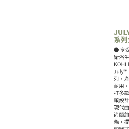
JUL
系列
● 享
衛浴
KOHLE
July
列，
耐用
打多
頭設
現代
尚簡
條，
的歐