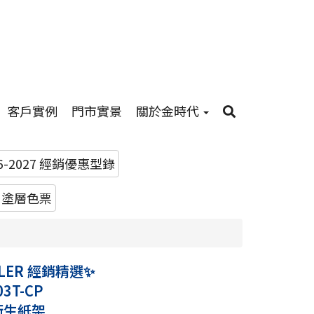
客戶實例
門市實景
關於金時代
26-2027 經銷優惠型錄
R 塗層色票
LER 經銷精選✨
03T-CP
 衛生紙架