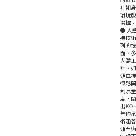
有如
環境
選擇
● 人
進技
列的
面，
人體
計，
頭單
輕鬆
制水
度，
出KOH
年傳
術涵
頭至