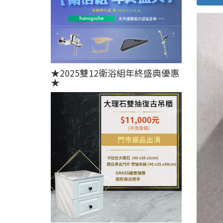
★2025雙12衛浴組年終盛典優惠
★