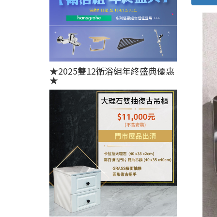
★2025雙12衛浴組年終盛典優惠
★