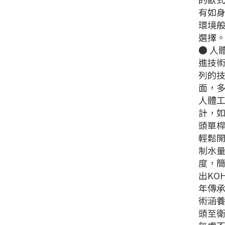
有如
環境
選擇
● 人
進技
列的
面，
人體
計，
頭單
輕鬆
制水
度，
出KOH
年傳
術涵
頭至