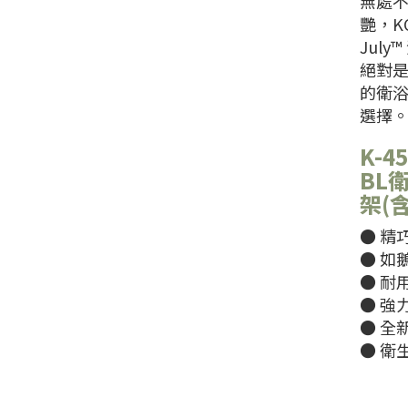
無處
艷，KO
July
絕對
的衛
選擇
K-45
BL
架(
​​​
● 如
​​​
​​​
● 全
● 衛