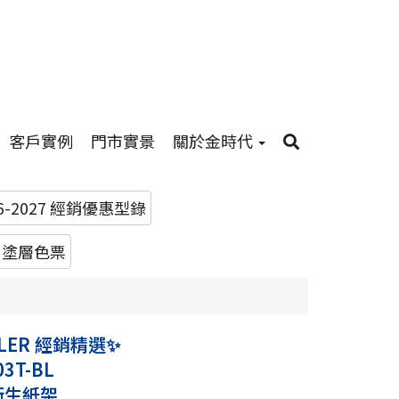
客戶實例
門市實景
關於金時代
26-2027 經銷優惠型錄
R 塗層色票
LER 經銷精選✨
03T-BL
 衛生紙架