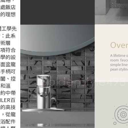
身處飯店
般的理想
。
體工學先
術：此系
技術層
多項符合
工學的設
如面盆龍
桿手柄可
開闔、控
量和溫
簡約中帶
LER百
承的高技
養，從龍
衛浴配件