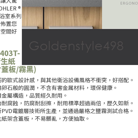
不讓人驚
HLER ®
™ 浴室系列
是佈置您
浴空間好
。
403T-
衛生紙
含蓋板/霧黑)
● 精巧的歐式設計感，與其他衛浴設備風格不衝突，好搭配。
鵝卵石般的圓潤，不含有害金属材料，環保健康。
● 耐用金屬構造，品質經久耐用。
● 強力耐腐蝕，防腐耐刮擦，耐用標準超過兩倍，歷久如新。
新PVD電鍍層技術所生產，並通過嚴格之鹽霧測試合格。
生紙架含蓋板，不易髒亂，方便抽取。