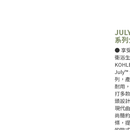
JUL
系列
● 享
衛浴
KOHLE
July
列，
耐用
打多
頭設
現代
尚簡
條，
的歐