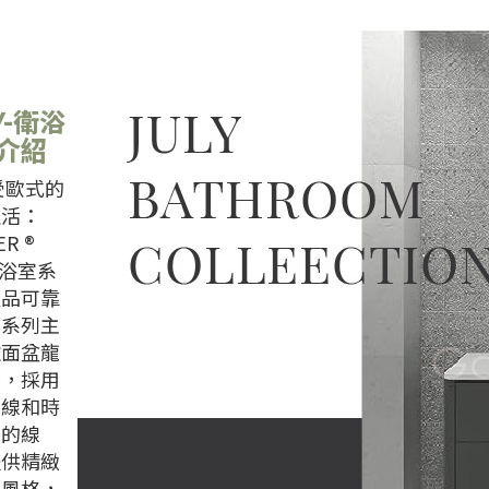
Y
-衛浴
介紹
受歐式的
生活：
R ®
™ 浴室系
產品可靠
，系列主
款面盆龍
計，採用
曲線和時
約的線
提供精緻
式風格，