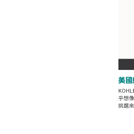
美國經
KOH
乎想像
挑選