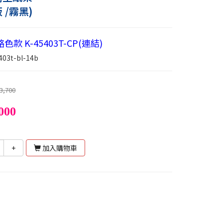
 /霧黑)
款 K-45403T-CP(連結)
403t-bl-14b
3,700
000
+
加入購物車