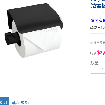
(含蓋板
※另有鉻色
型號
k-45
建議售價
$
$2,
特價
數量
-
說明
產品規格