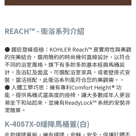
REACH™
- 衛浴系列介紹
● 趨近登峰造極：KOHLER Reach™ 是實用性與美觀
的完美結合，選用簡約的時尚幾何直線設計，以符合
不同的浴室風格。旗下有多款多款基本經典馬桶設
計，及浴缸及面盆，可選配浴室家具，或者壁掛式安
裝，靈活搭配，此衛浴系列能符合您的美觀需。。
● 人體工學巧思：擁有專利Comfort Height® 功
能，提供馬桶式當高度的座椅，讓大多數成年人更容
易坐下和站起來，並擁有ReadyLock™ 系統的安裝非
常簡單。
K-4087X-0
緩降馬桶蓋(白)
此款緩降蓋板，擁有緩降，安靜，安全，保護缸體不