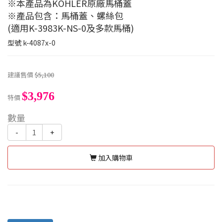
※本產品為KOHLER原廠馬桶蓋
※產品包含：馬桶蓋、螺絲包
(適用K-3983K-NS-0及多款馬桶)
型號
k-4087x-0
建議售價
$5,100
$3,976
特價
數量
-
+
加入購物車