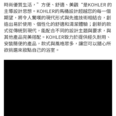
時尚優質生活，”方便、舒適、美觀“是KOHLER 的
主導設計思想。KOHLER的馬桶設計超越您的每一個
期望，將令人驚嘆的現代形式與先進技術相結合，創
造出易於使用、個性化的舒適和清潔體驗；創新的款
式從傳統到現代，能配合不同的設計主題與要求，與
其他產品完美搭配。KOHLER致力於提供經久耐用、
安裝簡便的產品，款式與風格眾多，讓您可以隨心所
欲挑選來妝點自己的浴室。