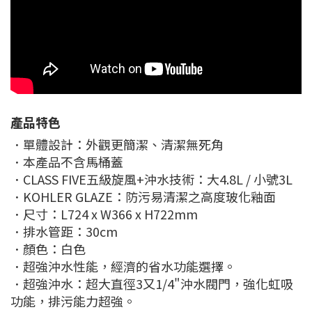
產品特色
．單體設計：外觀更簡潔、清潔無死角
．本產品不含馬桶蓋
．CLASS FIVE五級旋風+沖水技術：大4.8L / 小號3L
．KOHLER GLAZE：防污易清潔之高度玻化釉面
．尺寸：L724 x W366 x H722mm
．排水管距：30cm
．顏色：白色
．超強沖水性能，經濟的省水功能選擇。
．超強沖水：超大直徑3又1/4"沖水閥門，強化虹吸
功能，排污能力超強。