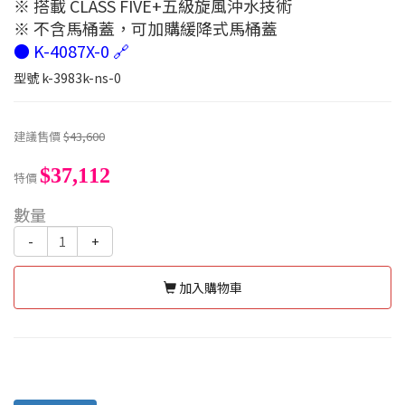
※ 搭載 CLASS FIVE+五級旋風沖水技術
※ 不含馬桶蓋，可加購緩降式馬桶蓋
● K-4087X-0 🔗
型號
k-3983k-ns-0
建議售價
$43,600
$37,112
特價
數量
-
+
加入購物車