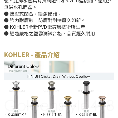
裝。此排水管具有黃銅配件和3.2cm連接閥，適用於
無溢水孔面盆。
● 按壓式閉合，簡潔優雅。
● 強力耐腐蝕，防腐耐刮擦歷久如新。
● KOHLER全新PVD電鍍層技術所生產
● 通過嚴格之鹽霧測試合格，品質經久耐用。
KOHLER
- 產品介紹