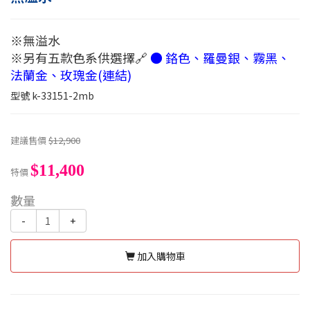
※無溢水
※另有五款色系供選擇🔗
● 鉻色、羅曼銀、霧黑、
法蘭金、玫瑰金(連結)
型號
k-33151-2mb
建議售價
$12,900
$11,400
特價
數量
-
+
加入購物車