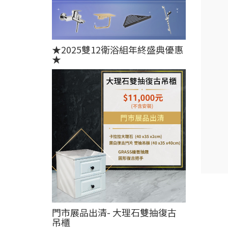
★2025雙12衛浴組年終盛典優惠
★
門市展品出清- 大理石雙抽復古
吊櫃