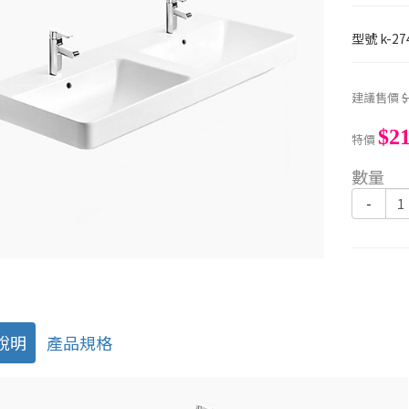
型號
k-27
建議售價
$
$21
特價
數量
-
說明
產品規格