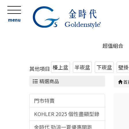
menu
超值組合
檯上盆
半崁盆
下崁盆
壁掛
其他項目
精選商品
首
門市特賣
KOHLER 2025 個性盡顯型錄
金時代 勁涼一夏優惠開跑