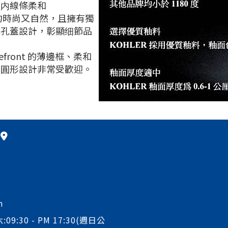
盆内線條柔和
約時尚又自然，且擁有獨
水孔蓋設計，彰顯细節品
refront 的薄邊框、柔和
形圓形設計非常受歡迎。
m
:09:30 - PM 17:30(週日公