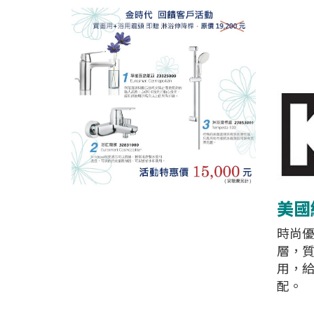
美國經
時尚優
層，
用，
配。