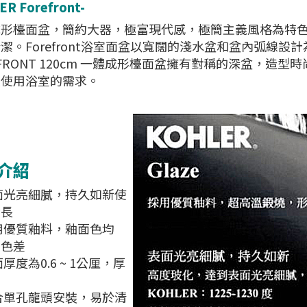
R Forefront-
成形檯面盆，簡約大器，極富現代感，極簡主義風格為特
潔。Forefront浴室面盆以寬闊的淺水盆和盆內弧線設
EFRONT 120cm 一體成形檯面盆擁有對稱的深盆，
人使用浴室的需求。
介紹
面光亮細膩，持久如新使
命長
用優質釉料，釉面色均
無色差
厚度為0.6 ~ 1公厘，厚
中
合單孔龍頭安裝，易於清