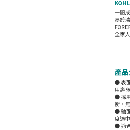
KOHLE
一體
易於清
FOR
全家
產品
● 表
用壽
● 採
衡，
● 釉面
度適
● 適