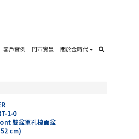
客戶實例
門市實景
關於金時代
ER
8T-1-0
front 雙盆單孔檯面盆
 52 cm)