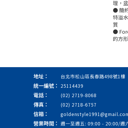
理，
● 簡
特溢
質
● Fo
的方
地址：
台北市松山區長春路498號1樓
統一編號：
25114439
電話：
(02) 2719-8068
傳真：
(02) 2718-6757
信箱：
goldenstyle1991@gmail.co
營業時間：
週一至週五: 09:00 - 20:00/週六