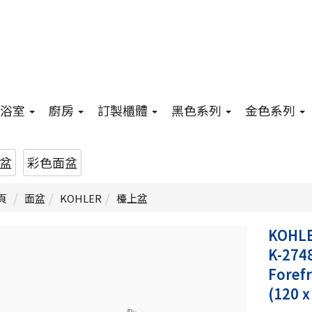
浴室
廚房
訂製櫃體
黑色系列
金色系列
盆
彩色面盆
頁
面盆
KOHLER
檯上盆
KOHL
K-274
Fore
(120 x