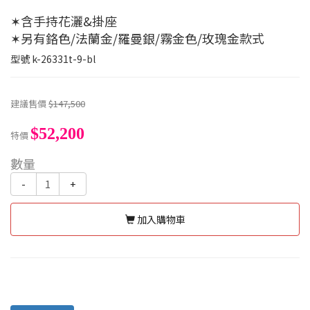
✶含手持花灑&掛座
✶另有鉻色/法蘭金/羅曼銀/霧金色/玫瑰金款式
型號
k-26331t-9-bl
建議售價
$147,500
$52,200
特價
數量
-
+
加入購物車