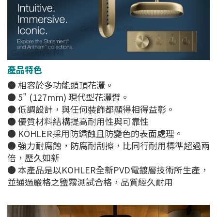
產品特色
● 相容於多功能頭頂花灑。
● 5" (127mm) 現代型花灑臂。
● 低調設計，與任何裝飾都顯得相得益彰。
● 優質材料結構提高耐用性與可靠性
● KOHLER採用防鏽蝕且防變色的表面處理。
● 強力耐腐蝕，防腐耐刮擦，比同行耐用標準超過兩
倍，歷久如新
● 本產品是以KOHLER全新PVD電鍍層技術所生產，
並通過嚴格之鹽霧測試合格，品質經久耐用