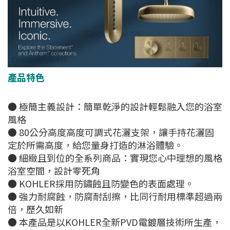
產品特色
● 極簡主義設計：簡單乾淨的設計輕鬆融入您的浴室
風格
● 80公分高度高度可調式花灑支架，讓手持花灑固
定於所需高度，給您量身打造的淋浴體驗。
● 細緻且到位的全系列商品：實現您心中理想的風格
浴室空間，設計零死角
● KOHLER採用防鏽蝕且防變色的表面處理。
● 強力耐腐蝕，防腐耐刮擦，比同行耐用標準超過兩
倍，歷久如新
● 本產品是以KOHLER全新PVD電鍍層技術所生產，