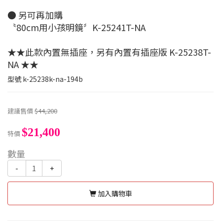
● 另可再加購
〝80cm用小孩明鏡〞K-25241T-NA
★★此款內置無插座，另有內置有插座版 K-25238T-
NA ★★
型號
k-25238k-na-194b
建議售價
$44,200
$21,400
特價
數量
-
+
加入購物車