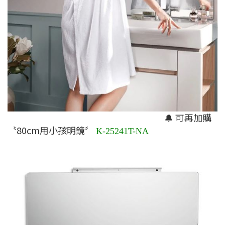
🔔 可再加購
〝80cm用小孩明鏡〞
K-25241T-NA