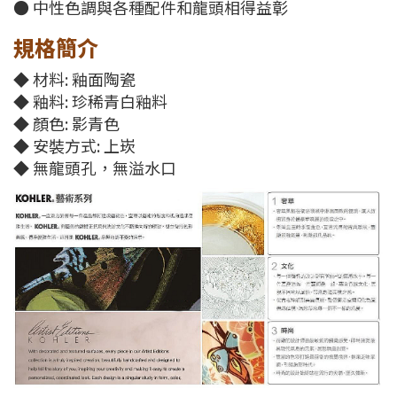
● 中性色調與各種配件和龍頭相得益彰
規格簡介
◆ 材料: 釉面陶瓷
◆ 釉料: 珍稀青白釉料
◆ 顏色: 影青色
◆ 安裝方式: 上崁
◆ 無龍頭孔，無溢水口