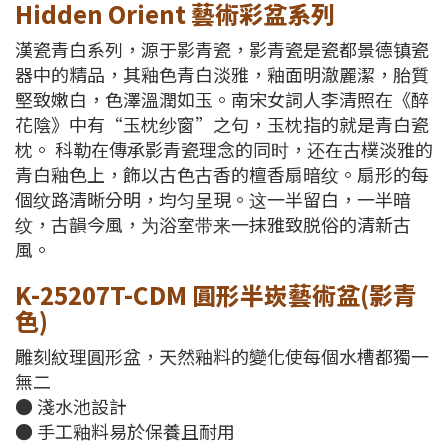
Hidden Orient 藝術彩盆系列
漢瓷青白系列，源于影青瓷，影青瓷是瓷都景德镇瓷
器中的精品，其釉色青白淡雅，釉面明澈麗潔，胎質
堅致嫩白，色澤溫潤如玉。南宋女詞人李清照在《醉
花陰》中有“玉枕纱窗”之句，玉枕指的就是青白瓷
枕。 科勒在傳承影青瓷理念的同时，还在古樸淡雅的
青白釉色上，飾以古色古香的檀香扇暗纹。扇形的每
個纹路清晰分明，均匀呈現。这一半留白，一半暗
纹，古韻今風，为浴室带来一抹雅致脱俗的清新古
風。
K-25207T-CDM 圓形半崁藝術盆(影青
色)
雕刻紋理圓形盆，天然釉料的變化使每個水槽都獨一
無二
● 淺水池設計
● 手工釉料易於保養且耐用