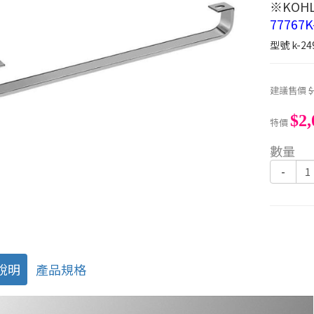
※KOHL
77767K
型號
k-24
建議售價
$
$2,
特價
數量
-
說明
產品規格