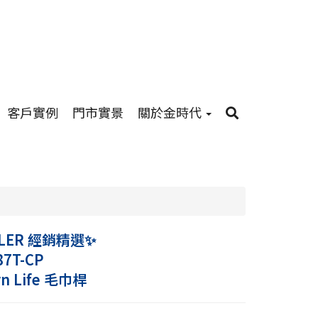
客戶實例
門市實景
關於金時代
LER 經銷精選✨
87T-CP
n Life 毛巾桿