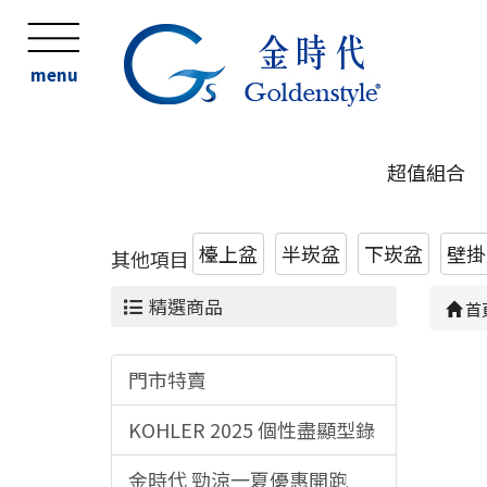
menu
超值組合
檯上盆
半崁盆
下崁盆
壁掛
其他項目
精選商品
首
門市特賣
KOHLER 2025 個性盡顯型錄
金時代 勁涼一夏優惠開跑