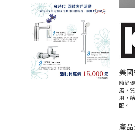
美國經
時尚優
層，
用，
配。
產品