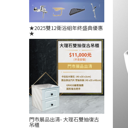
★2025雙12衛浴組年終盛典優惠
★
門市展品出清- 大理石雙抽復古
吊櫃