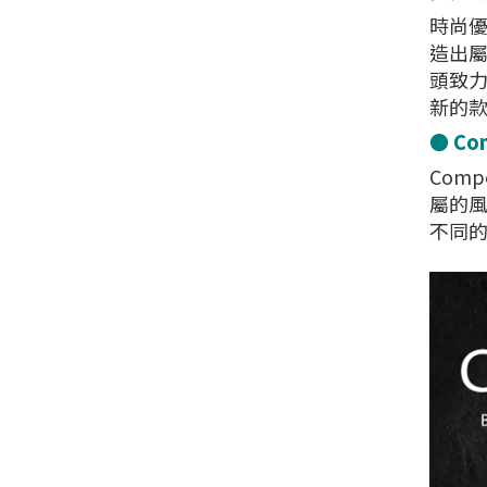
時尚優
造出屬
頭致
新的
● Co
Com
屬的風
不同