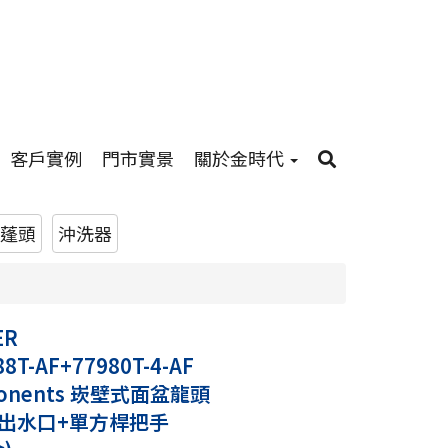
客戶實例
門市實景
關於金時代
蓬頭
沖洗器
ER
88T-AF+77980T-4-AF
onents 崁壁式面盆龍頭
出水口+單方桿把手