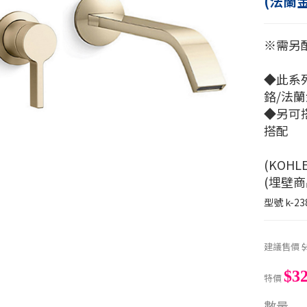
(法蘭金
※需另配
◆此系
鉻/法蘭
◆另可
搭配
(KOH
(埋壁
型號
k-23
建議售價
$
$32
特價
數量