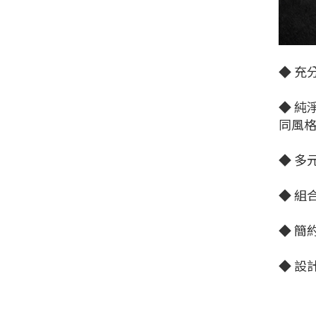
◆ 充
◆ 純
同風
◆ 多
◆ 組
◆ 簡
◆ 設