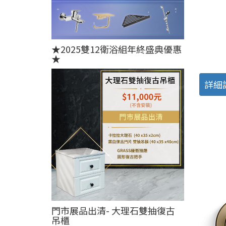
★2025雙12衛浴組年終盛典優惠
★
詳細
門市展品出清- 大理石雙抽復古
吊櫃