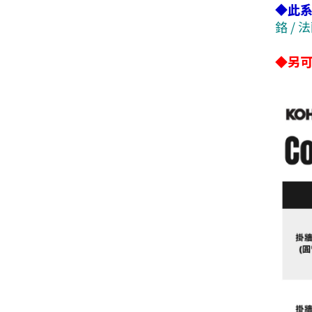
◆此系
鉻 / 
◆另