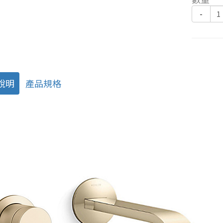
-
說明
產品規格