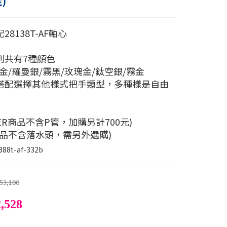
)
28138T-AF軸心
列共有7種顏色
金/羅曼銀/霧黑/玫瑰金/鈦空銀/霧金
搭配選擇其他樣式把手類型，多種樣是自由
LER商品不含P管，加購另計700元)
商品不含落水頭，需另外選購)
888t-af-332b
53,100
,528