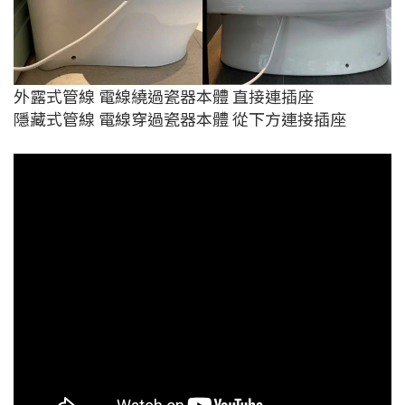
外露式管線 電線繞過瓷器本體 直接連插座
隱藏式管線 電線穿過瓷器本體 從下方連接插座