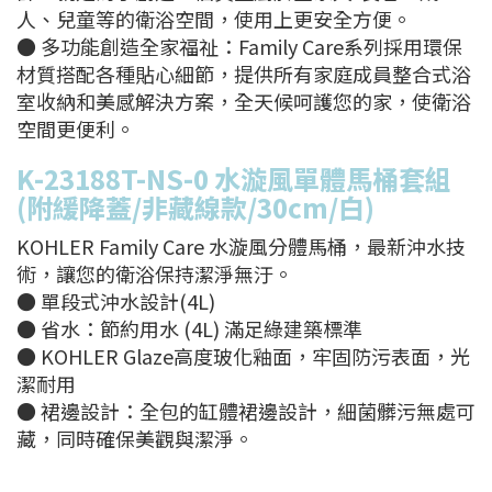
人、兒童等的衛浴空間，使用上更安全方便。
● 多功能創造全家福祉：Family Care系列採用環保
材質搭配各種貼心細節，提供所有家庭成員整合式浴
室收納和美感解決方案，全天候呵護您的家，使衛浴
空間更便利。
K-23188T-NS-0
水漩風單體馬桶套組
(附緩降蓋/非藏線款/30cm/白)
KOHLER Family Care 水漩風分體馬桶，最新沖水技
術，讓您的衛浴保持潔淨無汙。
● 單段式沖水設計(4L)
● 省水：節約用水 (4L) 滿足綠建築標準
● KOHLER Glaze高度玻化釉面，牢固防污表面，光
潔耐用
● 裙邊設計：全包的缸體裙邊設計，細菌髒污無處可
藏，同時確保美觀與潔淨。