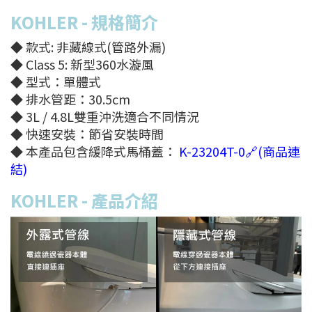
KOHLER
- 規格簡介
◆ 款式: 非藏線式(管路外漏)
◆ Class 5: 新型360水漩風
◆ 型式：單體式
◆ 排水管距：30.5cm
◆ 3L / 4.8L雙重沖洗適合不同情況
◆ 快速安裝：節省安裝時間
◆ 本產品包含緩降式馬桶蓋：
K-23204T-0🔗(商品連
結)
KOHLER
- 產品介紹