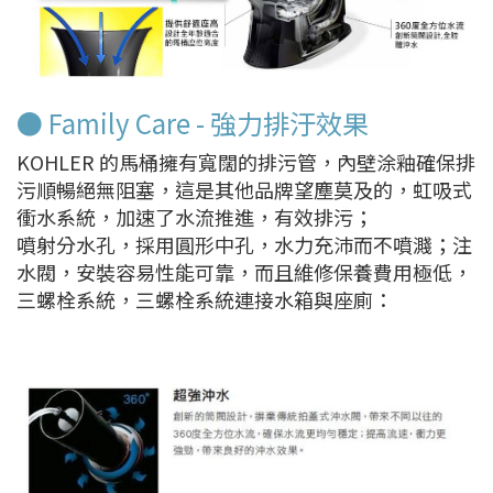
● Family Care - 強力排汙效果
KOHLER 的馬桶擁有寬闊的排污管，內壁涂釉確保排
污順暢絕無阻塞，這是其他品牌望塵莫及的，虹吸式
衝水系統，加速了水流推進，有效排污；
噴射分水孔，採用圓形中孔，水力充沛而不噴濺；注
水閥，安裝容易性能可靠，而且維修保養費用極低，
三螺栓系統，三螺栓系統連接水箱與座廁：