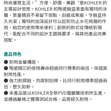
時尚優質生活，”方便、舒適、美觀“是KOHLER 的
主導設計思想。KOHLER 的陶瓷臉盆表面有獨特的涂
層，質量精良不易留下斑點，刮痕或焦痕，令臉盆持
久光潔；獨特的加深設計可以起到防止水花飛濺的作
用，給您的使用帶來便利；創新的款式從傳統到現
代，能配合不同的設計主題與要求，與其他產品完美
搭配。
產品特色
● 耐用金屬構造。
● 陶瓷閥芯的使用壽命超過同行標準的兩倍，保證其
耐用性能。
● 強力耐腐蝕，防腐耐刮擦，比同行耐用標準超過兩
倍，歷久如新。
● 本產品是以KOHLER全新PVD電鍍層技術所生產，
並通過嚴格之鹽霧測試合格，品質經久耐用。