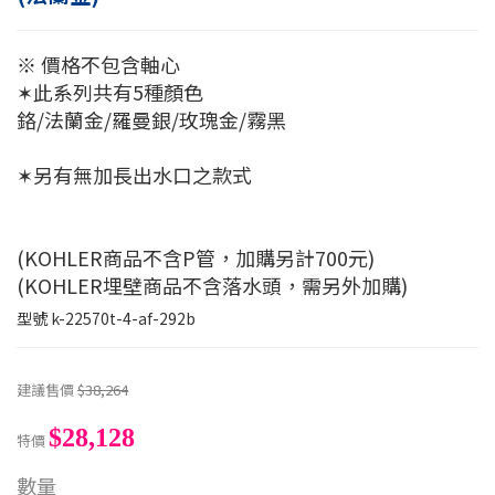
※ 價格不包含軸心
✶此系列共有5種顏色
鉻/法蘭金/羅曼銀/玫瑰金/霧黑
✶另有無加長出水口之款式
(KOHLER商品不含P管，加購另計700元)
(KOHLER埋壁商品不含落水頭，需另外加購)
型號
k-22570t-4-af-292b
建議售價
$38,264
$28,128
特價
數量