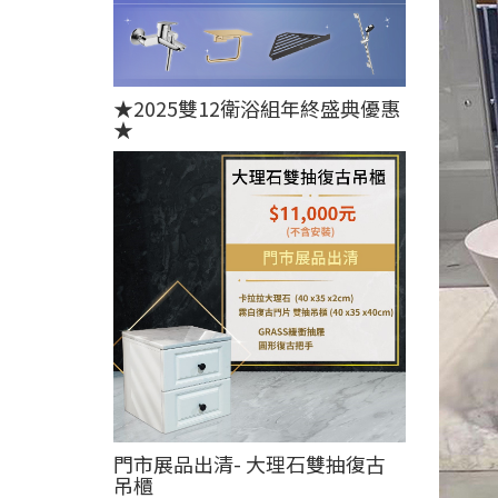
★2025雙12衛浴組年終盛典優惠
★
門市展品出清- 大理石雙抽復古
吊櫃