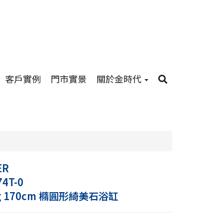
客戶實例
門市實景
關於金時代
ER
74T-0
ng 170cm 橢圓形綺美石浴缸