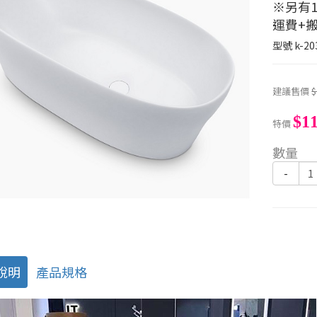
※另有1
運費+
型號
k-20
建議售價
$
$11
特價
數量
-
說明
產品規格