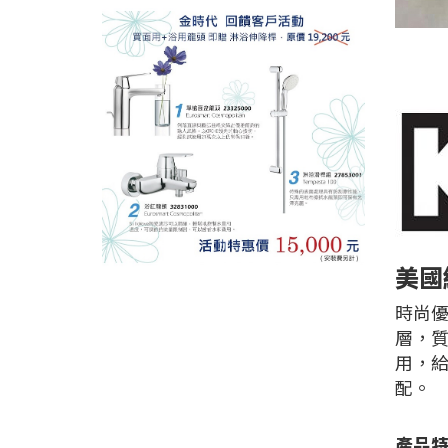
美國經
時尚優
層，
用，
配。
產品