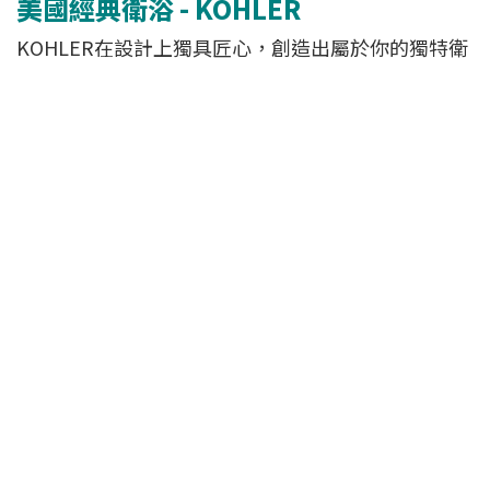
美國經典衛浴 - KOHLER
KOHLER在設計上獨具匠心，創造出屬於你的獨特衛
浴空間。在功能上引領業界的創新，不斷帶給消費者
超乎想像的優雅感受。KOHLER致力於提供經久耐
用、安裝簡便的產品，款式與風格眾多，讓您可以隨
心所欲挑選來妝點自己的浴室。 百年廚衛經典品牌
KOHLER是遍及世界六大洲的全球性品牌。KOHLER
亦與藝術界及設計界長期合作。致力著使消費者有著
更好的享受。
產品介紹 :
● 以嚴謹的設計和耐用的材料為特色，堅固的提昇桿
結構可確保平穩運行
● 優質的電鍍表面確保持久，不生鏽
● Kohler PVD鍍層確保您可以創造出您想要的色調