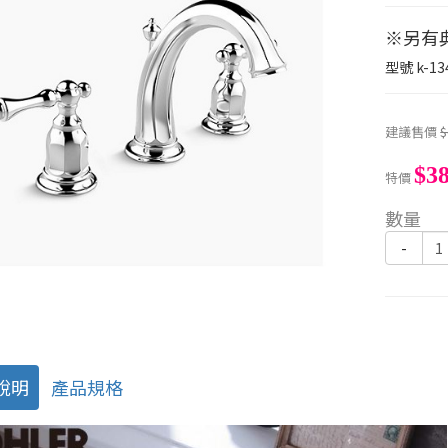
※另有
型號
k-13
建議售價
$
$38
特價
數量
-
說明
產品規格