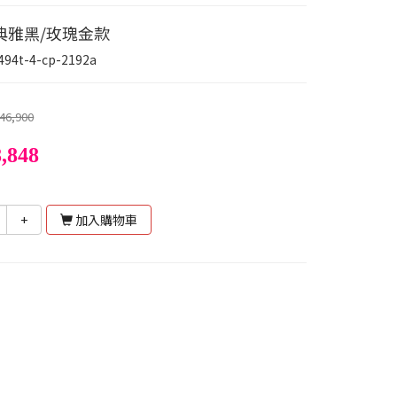
典雅黑/玫瑰金款
494t-4-cp-2192a
46,900
,848
+
加入購物車