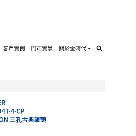
客戶實例
門市實景
關於金時代
ER
94T-4-CP
TON 三孔古典龍頭