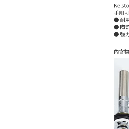
Kel
手則
● 耐
● 陶
● 強
內含