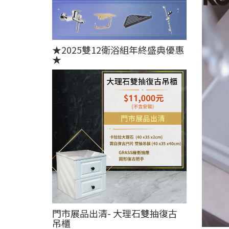
★2025雙12衛浴組年終盛典優惠
★
門市展品出清- 大理石雙抽復古
吊櫃