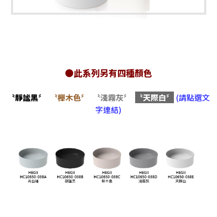
●此系列另有四種顏色
〝靜謐黑〞
〝櫸木色〞
〝淺霧灰〞
〝天際白〞
(請點選文
字連結)