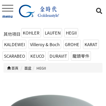
menu
KOHLER
LAUFEN
HEGII
其他項目
KALDEWEI
Villeroy & Boch
GROHE
KARAT
SCARABEO
KEUCO
DURAVIT
龍頭零件
首頁
面盆
HEGII