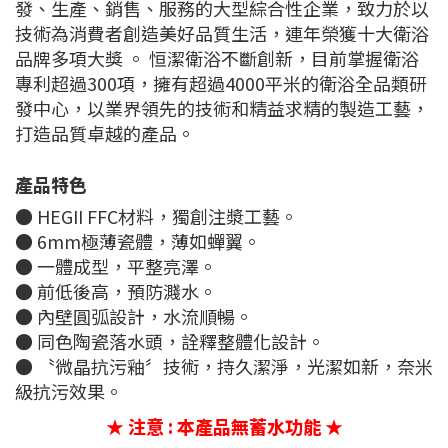
發、生產、銷售、服務的大型綜合性企業，致力於以
技術為消費者創造美好品質生活，連年榮獲十大衛浴
品牌多項大獎 。 恒潔衛浴不斷創新，目前掌握衛浴
專利超過300項，擁有超過4000平米的衛浴全品類研
發中心，以業界領先的技術和精益求精的製造工藝，
打造品質卓越的產品。
產品特色
● HEGII FFC材料，獨創注漿工藝。
● 6mm極薄瓷體，薄如蟬翼。
● 一體成型，平整亮澤。
● 前低後高，預防濺水。
● 內壁圓弧設計，水流順暢。
● 同色陶瓷落水頭，詮釋整體化設計。
● 〝微晶抗污釉〞技術，持久潔淨，光潔如新，奈米
級抗污效果。
★ 注意 : 本產品無蓄水功能 ★