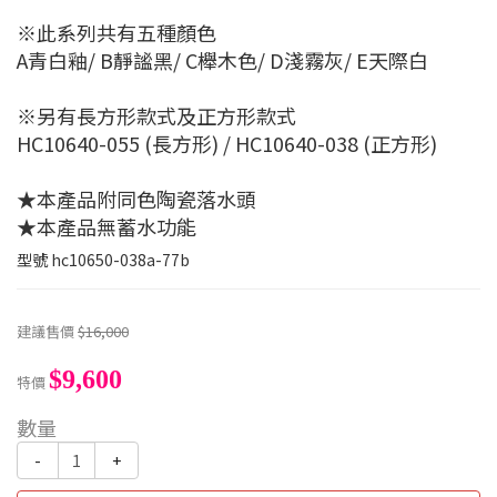
※此系列共有五種顏色
A青白釉/ B靜謐黑/ C櫸木色/ D淺霧灰/ E天際白
※另有長方形款式及正方形款式
HC10640-055 (長方形) / HC10640-038 (正方形)
★本產品附同色陶瓷落水頭
★本產品無蓄水功能
型號
hc10650-038a-77b
建議售價
$16,000
$9,600
特價
數量
-
+