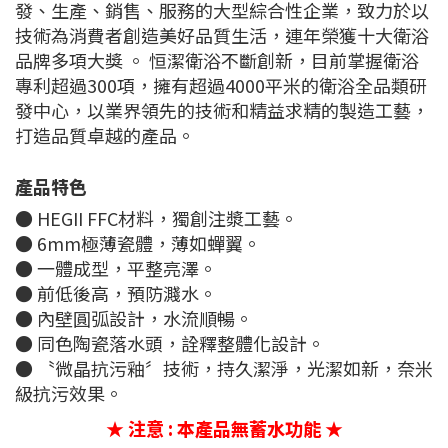
發、生產、銷售、服務的大型綜合性企業，致力於以
技術為消費者創造美好品質生活，連年榮獲十大衛浴
品牌多項大獎 。 恒潔衛浴不斷創新，目前掌握衛浴
專利超過300項，擁有超過4000平米的衛浴全品類研
發中心，以業界領先的技術和精益求精的製造工藝，
打造品質卓越的產品。
產品特色
● HEGII FFC材料，獨創注漿工藝。
● 6mm極薄瓷體，薄如蟬翼。
● 一體成型，平整亮澤。
● 前低後高，預防濺水。
● 內壁圓弧設計，水流順暢。
● 同色陶瓷落水頭，詮釋整體化設計。
● 〝微晶抗污釉〞技術，持久潔淨，光潔如新，奈米
級抗污效果。
★ 注意 : 本產品無蓄水功能 ★