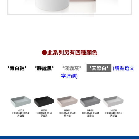
●此系列另有四種顏色
〝青白釉〞
〝靜謐黑〞
〝淺霧灰〞
〝天際白〞
(請點選文
字連結)