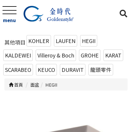
menu
KOHLER
LAUFEN
HEGII
其他項目
KALDEWEI
Villeroy & Boch
GROHE
KARAT
SCARABEO
KEUCO
DURAVIT
龍頭零件
首頁
面盆
HEGII