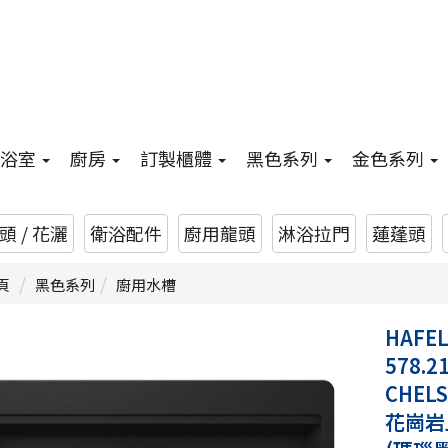
浴室
廚房
訂製櫃體
黑色系列
金色系列
 / 花灑
衛浴配件
廚用龍頭
淋浴拉門
蓮蓬頭
頁
黑色系列
廚用水槽
HAFE
578.2
CHELS
花崗岩