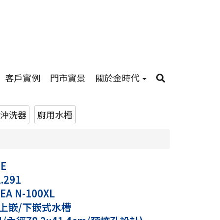
客戶實例
門市實景
關於金時代
沖洗器
廚用水槽
LE
1.291
EA N-100XL
上嵌/下嵌式水槽