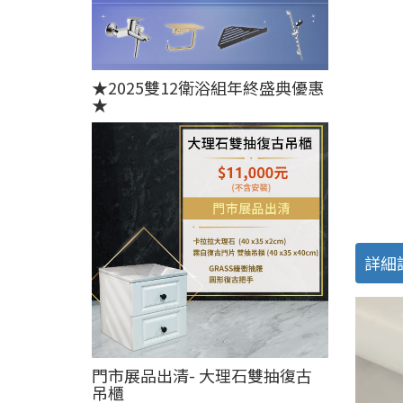
★2025雙12衛浴組年終盛典優惠
★
詳細
門市展品出清- 大理石雙抽復古
吊櫃