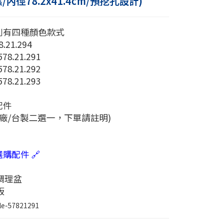
/內徑78.2x41.4cm/預挖孔設計)
列有四種顏色款式
.21.294
8.21.291
8.21.292
8.21.293
配件
原廠/台製二選一，下單請註明)
購配件 🔗
調理盆
板
le-57821291