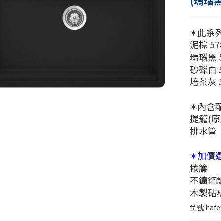
(瑪瑙黑
✶此系
泥棕 578
瑪瑙黑 57
砂礫白 57
培茶灰 57
✶內含
提籠(
排水管
✶加價選
捲簾
不鏽鋼
木製砧
型號
hafe