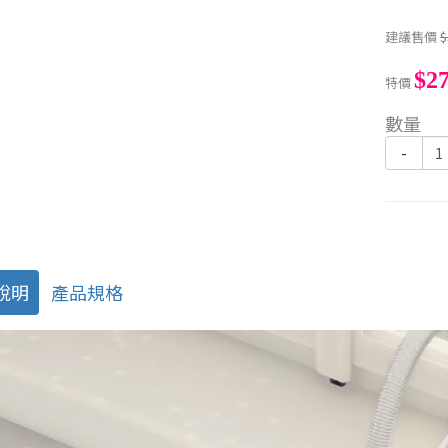
建議售價
$
$27
特價
數量
-
說明
產品規格