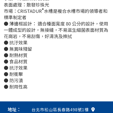
表面處理：散發珍珠光
®
市場：CRISTADUR
水槽是複合水槽市場的領導者和
標準制定者
● 薄邊框設計： 適合檯面寬度 80 公分的設計，使用
一體成型的設計，無接縫，不易滋生細菌表面材質為
花崗岩，不易刮傷，好清洗及擦拭
● 抗汙效果
● 無異味殘留
● 耐熱材質
● 食品材質
● 抗汙效果
● 耐衝擊
● 防污漬
● 耐用性高
地址：
台北市松山區長春路498號1樓