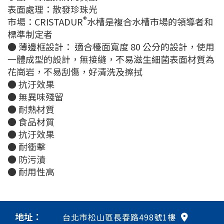
表面處理：散發珍珠光
®
市場：CRISTADUR
水槽是複合水槽市場的領導者和
標準制定者
● 薄邊框設計： 適合檯面寬度 80 公分的設計，使用
一體成型的設計，無接縫，不易滋生細菌表面材質為
花崗岩，不易刮傷，好清洗及擦拭
● 抗汙效果
● 無異味殘留
● 耐熱材質
● 食品材質
● 抗汙效果
● 耐衝擊
● 防污漬
● 耐用性高
地址：
台北市松山區長春路498號1樓