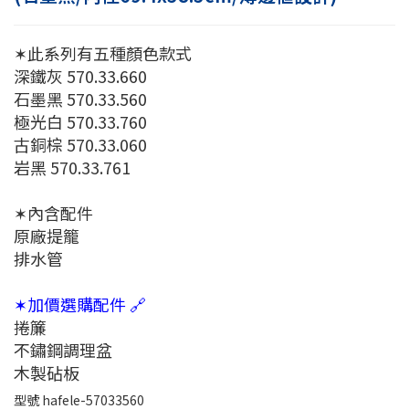
✶此系列有五種顏色款式
深鐵灰 570.33.660
石墨黑 570.33.560
極光白 570.33.760
古銅棕 570.33.060
岩黑 570.33.761
✶內含配件
原廠提籠
排水管
✶加價選購配件 🔗
捲簾
不鏽鋼調理盆
木製砧板
型號
hafele-57033560