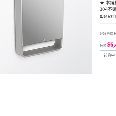
★ 本
304
型號
h311
建議售價
$
$6,
特價
補貨中