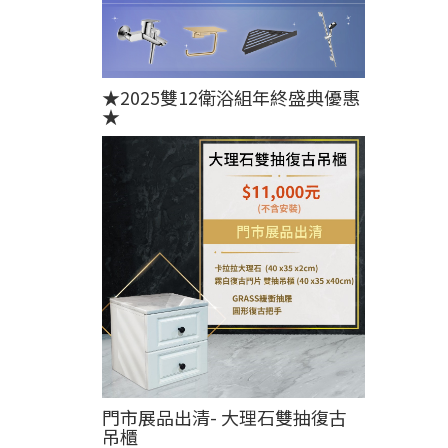
★2025雙12衛浴組年終盛典優惠
★
門市展品出清- 大理石雙抽復古
吊櫃