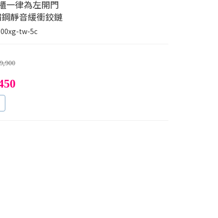
鏡櫃一律為左開門
不鏽鋼靜音緩衝鉸鏈
00xg-tw-5c
9,900
450