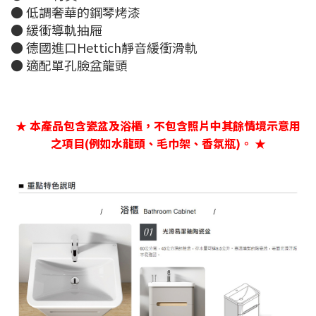
● 低調奢華的鋼琴烤漆
● 緩衝導軌抽屜
● 德國進口Hettich靜音緩衝滑軌
● 適配單孔臉盆龍頭
★ 本產品包含瓷盆及浴櫃，不包含照片中其餘情境示意用
之項目(例如水龍頭、毛巾架、香氛瓶)。 ★