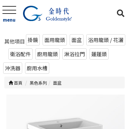
menu
掛鏡
面用龍頭
面盆
浴用龍頭 / 花灑
其他項目
衛浴配件
廚用龍頭
淋浴拉門
蓮蓬頭
沖洗器
廚用水槽
首頁
黑色系列
面盆