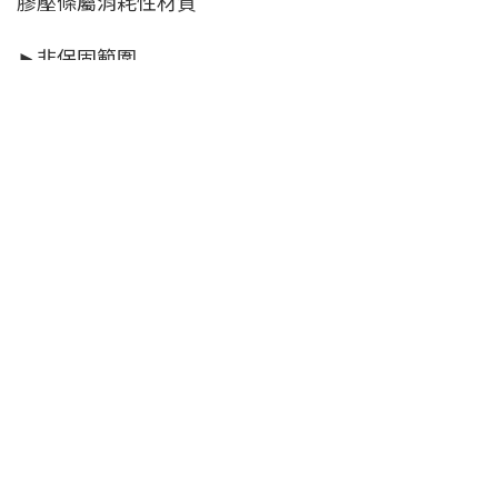
膠壓條屬消耗性材質
►非保固範圍
因天災或人為因素破壞及不當使用因素
有框淋浴拉門 產品特色
有框淋浴拉門分為PS板和玻璃材質，PS板易清潔、
不易有水痕且價格較便宜；玻璃透光性佳、質感好，
但價格也較高。
若設置淋浴拉門的空間較窄，建議製作有框淋浴拉
門，輕便易拉價格又實惠！
(有框淋浴拉門只可做滑門設計，內外開請參考無框
淋浴拉門。)
•可另外選配日本製緩衝棒，可在玻璃門即將關閉時
減緩速度直到完全關閉。
•玻璃片除了清玻外也可選擇黑玻
•淋浴拉門配件多種選擇任君挑選：