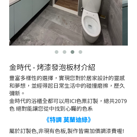
金時代 - 烤漆發泡板材介紹
豐富多樣性的選擇，實現您對於居家設計的靈感
和夢想，並經得起日常生活中的碰撞磨擦，歷久
彌新。
金時代的浴櫃全都可以用ICI色票訂製，總共2079
色 絕對能讓您從中找到心矚的色系
《特調 莫蘭迪綠》
屬於訂製色,非現有色板,製作皆需加價調漆費喔!