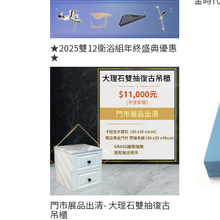
★2025雙12衛浴組年終盛典優惠
★
門市展品出清- 大理石雙抽復古
吊櫃