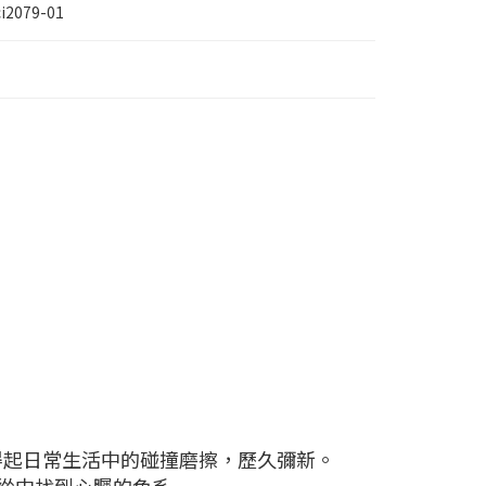
ci2079-01
得起日常生活中的碰撞磨擦，歷久彌新。
您從中找到心矚的色系