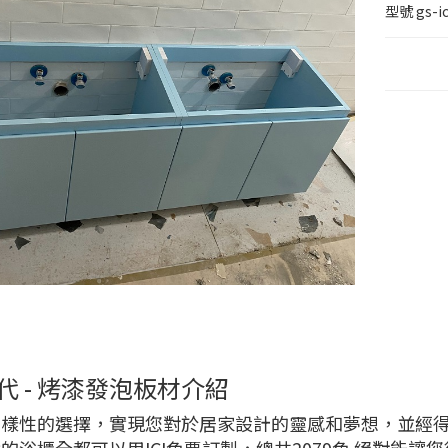
型號
gs-i
代 - 烤漆發泡板材介紹
多樣性的選擇，實現您對於居家設計的靈感和夢想，並經
的浴櫃全都可以用ICI色票訂製，總共2079色 絕對能讓