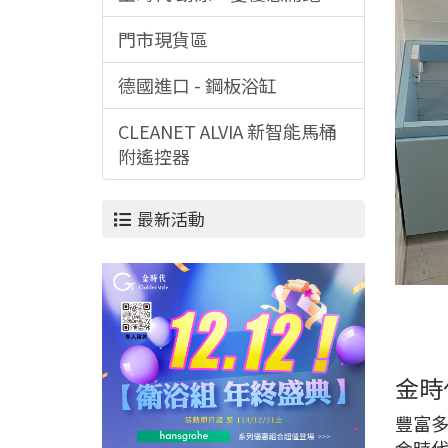
門市現貨區
德國進口 - 鋼板浴缸
CLEANET ALVIA 新智能馬桶
附遙控器
最新活動
金時
豐富
金時代