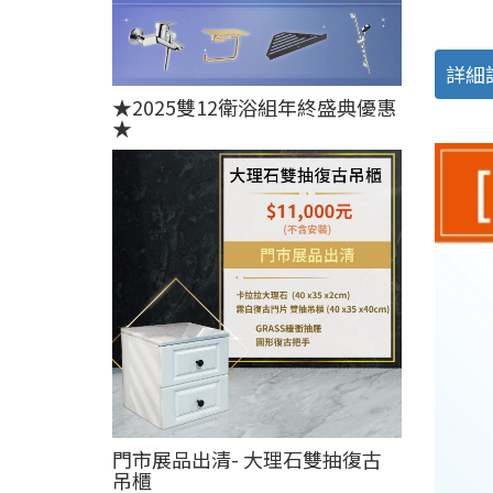
詳細
★2025雙12衛浴組年終盛典優惠
★
門市展品出清- 大理石雙抽復古
吊櫃