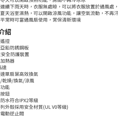
｜連續下雨天時，衣服無處晾，可以將衣服放置於通風處
｜夏天浴室濕熱，可以開啟涼風功能，讓空氣流動，不再
｜平常時可當通風扇使用，常保清新環境
介紹
線遙控
鍍亞鉛防銹鋼板
重安全防護裝置
瓷加熱器
馬達
馬達單扇葉高效換氣
/乾燥/換氣/涼風
時功能
急按鈕
防水符合IPX2等級
列外殼採用安全材質(UL V0等級)
含電動逆止閥