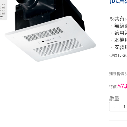
(DC馬
※共有
．無線
．適用
．本機尺
．安裝尺
型號
fv-3
建議售價
$
$7,
特價
數量
-