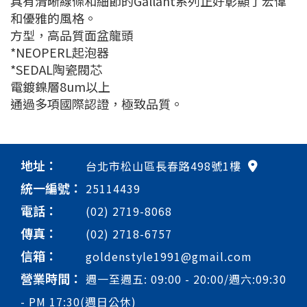
具有清晰線條和細節的Gallant系列正好彰顯了宏偉
和優雅的風格。
方型，高品質面盆龍頭
*NEOPERL起泡器
*SEDAL陶瓷閥芯
電鍍鎳層8um以上
通過多項國際認證，極致品質。
地址：
台北市松山區長春路498號1樓
統一編號：
25114439
電話：
(02) 2719-8068
傳真：
(02) 2718-6757
信箱：
goldenstyle1991@gmail.com
營業時間：
週一至週五: 09:00 - 20:00/週六:09:30
- PM 17:30(週日公休)