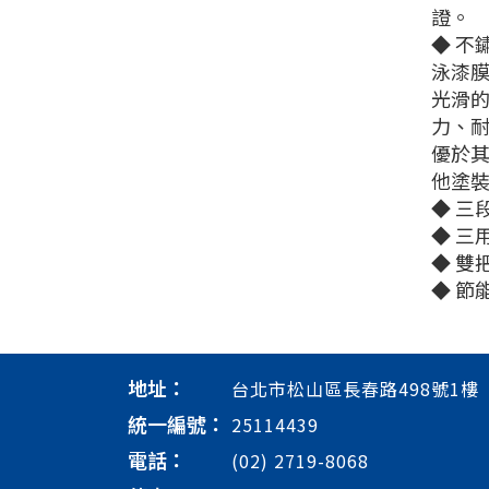
證。
◆ 不
泳漆
光滑
力、
優於
他塗
◆ 三
◆ 三
◆ 雙
◆ 節能
地址：
台北市松山區長春路498號1樓
統一編號：
25114439
電話：
(02) 2719-8068