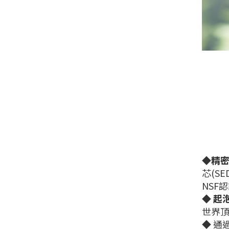
◆
精密
芯(S
NSF
◆
起泡
世界
◆ 通