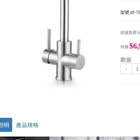
型號
df-7
建議售價
$
$6,
特價
數量
-
說明
產品規格