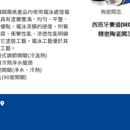
鏽鋼霧黑產品均使用電泳處理電
膜具有塗層豐滿、均勻、平整、
的優點，電泳漆膜的硬度、附著
耐腐、衝擊性能、滲透性能明顯
其它塗裝工藝。電泳工藝優於其
裝工藝。
段式調節開關(冷溫熱)
用冷熱淨水龍頭
把開關(淨水、冷熱)
(90度開關)