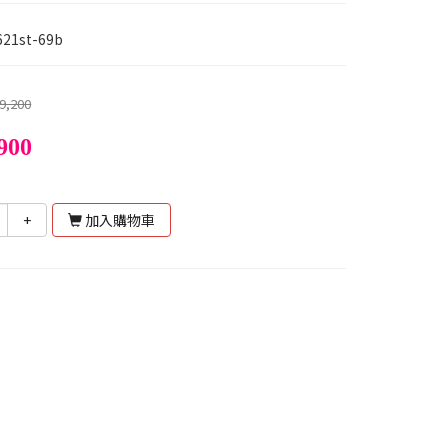
621st-69b
9,200
900
+
加入購物車