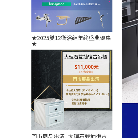
★2025雙12衛浴組年終盛典優惠
★
門市展品出清- 大理石雙抽復古