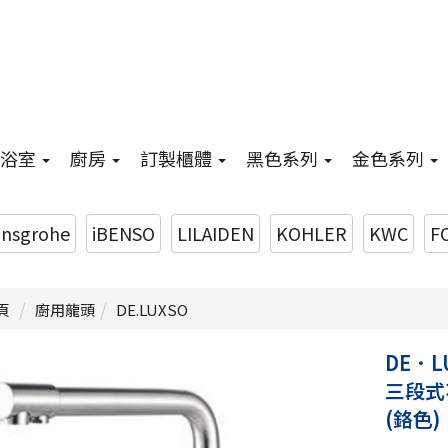
浴室
廚房
訂製櫃體
黑色系列
金色系列
nsgrohe
iBENSO
LILAIDEN
KOHLER
KWC
F
頁
廚用龍頭
DE.LUXSO
DE．LU
三段式
(鉻色)