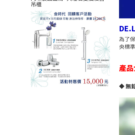
吊櫃
DE
為了保
央標準
產品
◆
無鉛