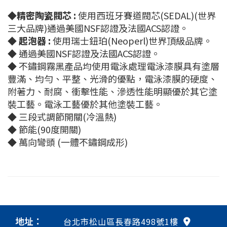
◆
精密陶瓷閥芯 :
使用西班牙賽道閥芯(SEDAL)(世界
三大品牌)通過美國NSF認證及法國ACS認證。
◆
起泡器 :
使用瑞士鈕珀(Neoperl)世界頂級品牌。
◆ 通過美國NSF認證及法國ACS認證。
◆ 不鏽鋼霧黑產品均使用電泳處理電泳漆膜具有塗層
豐滿、均勻、平整、光滑的優點，電泳漆膜的硬度、
附著力、耐腐、衝擊性能、滲透性能明顯優於其它塗
裝工藝。電泳工藝優於其他塗裝工藝。
◆ 三段式調節開關(冷溫熱)
◆ 節能(90度開關)
◆ 萬向彎頭 (一體不鏽鋼成形)
地址：
台北市松山區長春路498號1樓