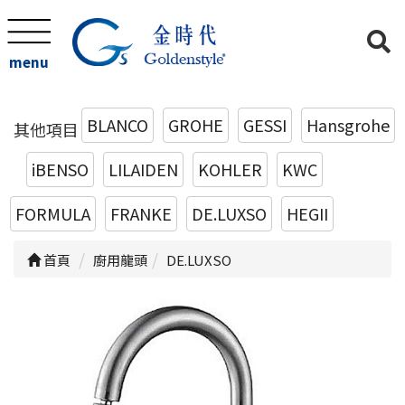
menu
BLANCO
GROHE
GESSI
Hansgrohe
其他項目
iBENSO
LILAIDEN
KOHLER
KWC
FORMULA
FRANKE
DE.LUXSO
HEGII
首頁
廚用龍頭
DE.LUXSO