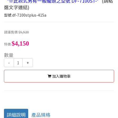
〝※此款式另有一般龍頭之型號 DF-7100ST-〞
(請點
選文字連結)
型號
df-7100stplus-415a
建議售價
$5,520
$4,150
特價
數量
-
+
加入購物車
詳細說明
產品規格