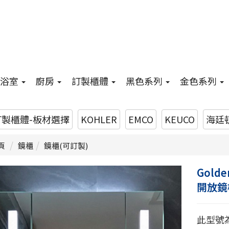
浴室
廚房
訂製櫃體
黑色系列
金色系列
訂製櫃體-板材選擇
KOHLER
EMCO
KEUCO
海廷頓
頁
鏡櫃
鏡櫃(可訂製)
Golde
開放鏡
此型號為 