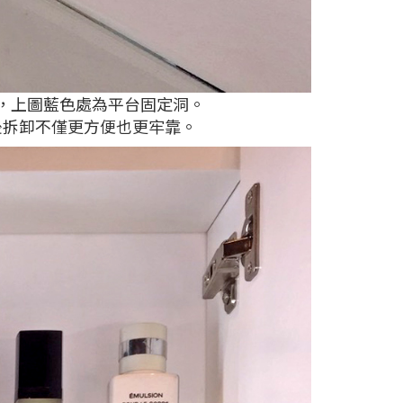
，上圖藍色處為平台固定洞。
後拆卸不僅更方便也更牢靠。