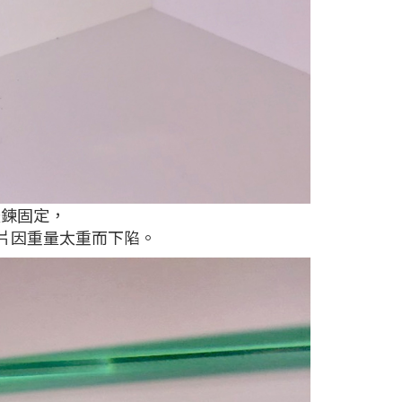
鉸鍊固定，
片因重量太重而下陷。