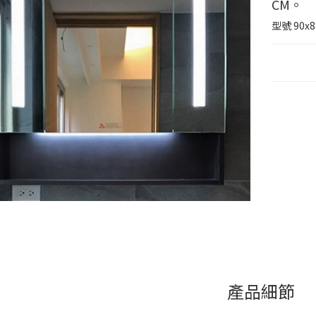
CM。
型號
90x8
產品細節