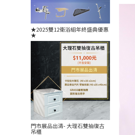
★2025雙12衛浴組年終盛典優惠
★
門市展品出清- 大理石雙抽復古
吊櫃