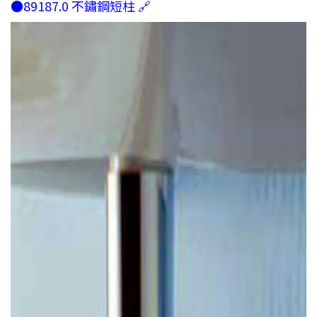
●89187.0 不鏽鋼短柱 🔗