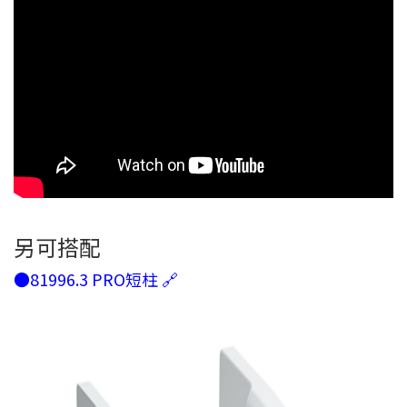
另可搭配
●81996.3 PRO短柱 🔗