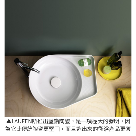
▲LAUFEN所推出藍鑽陶瓷，是一項極大的發明，因
為它比傳統陶瓷更堅固，而且造出來的衞浴產品更薄