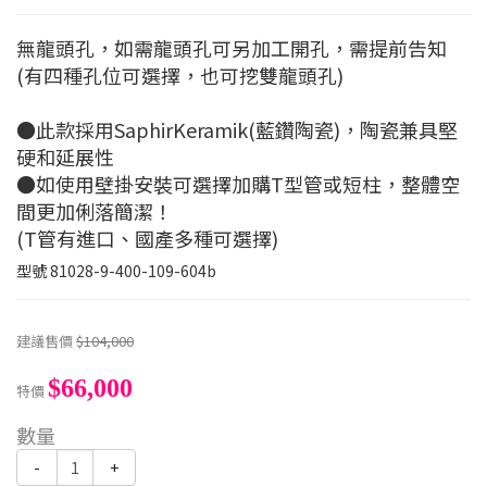
無龍頭孔，如需龍頭孔可另加工開孔，需提前告知
(有四種孔位可選擇，也可挖雙龍頭孔)
●此款採用SaphirKeramik(藍鑽陶瓷)，陶瓷兼具堅
硬和延展性
●如使用壁掛安裝可選擇加購T型管或短柱，整體空
間更加俐落簡潔！
(T管有進口、國產多種可選擇)
型號
81028-9-400-109-604b
建議售價
$104,000
$66,000
特價
數量
-
+