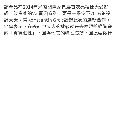
該產品在2014年米蘭國際家具展首次亮相便大受好
評，改良後的Val衞浴系列，更是一舉拿下2016 iF設
計大獎。當Konstantin Grcic談起此次的創新合作，
他曾表示，在設計中最大的挑戰就是去表現藍鑽陶瓷
的「真實個性」，因為他它的特性纖薄，因此要從什
麼方向去展現特性是需要很多思考的，此次Val系
列，定位非常清楚，Konstantin Grcic想要創造高簡
單、具有功實用能且富有美感的作品。