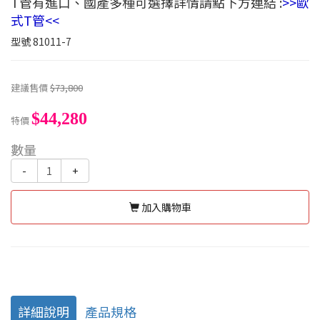
T管有進口、國產多種可選擇詳情請點下方連結 :
>>歐
式T管<<
型號
81011-7
建議售價
$73,800
$44,280
特價
數量
-
+
加入購物車
詳細說明
產品規格