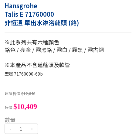
Hansgrohe
Talis E 71760000
非恆溫 單出水淋浴龍頭 (鉻)
※此系列共有六種顏色
鉻色 / 亮金 / 霧黑鉻 / 霧白 / 霧黑 / 霧古銅
※本產品不含蓮蓬頭及軟管
型號
71760000-69b
建議售價
$12,640
$10,409
特價
數量
-
+