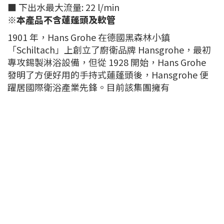
■ 下出水最大流量: 22 l/min
※本產品不含蓮蓬頭及軟管
1901 年，Hans Grohe 在德國黑森林小鎮
「Schiltach」上創立了廚衛品牌 Hansgrohe，最初
專攻錫製淋浴設備，但從 1928 開始，Hans Grohe
發明了方便好用的手持式蓮蓬頭後，Hansgrohe 便
躍居國際衛浴產業先鋒。目前該集團擁有
Hansgrohe、Axor 和 Pharo 三大品牌，積極追求淋
浴設備的創新研發以及浴室環境的最佳解決方案。
Hansgrohe 漢斯格雅，比早年分家出去的Grohe還要
再有設計感一些，而且堅持產品85%以上德國製
●此系列另有五種顏色
〝71760990(亮金)〞
〝71760340(霧黑鉻)〞
〝71760700(霧白)〞
〝71760670(霧黑)〞