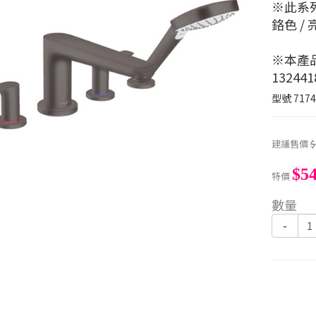
※此系
鉻色 / 
※本產品
1324
型號
7174
建議售價
$
$54
特價
數量
-