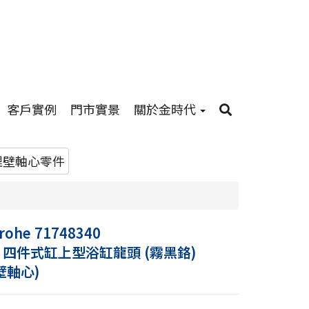
客戶實例
門市實景
關於金時代
埋壁軸心零件
rohe 71748340
s E 四件式缸上型浴缸龍頭 (霧黑鉻)
壁軸心)