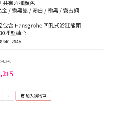
列共有六種顏色
亮金 / 霧黑鉻 / 霧白 / 霧黑 / 霧古銅
包含 Hansgrohe 四孔式浴缸龍頭
4180埋壁軸心
8340-264b
64,340
,215
+
加入購物車