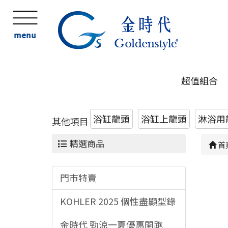
menu
超值組合
浴缸龍頭
浴缸上龍頭
淋浴用
其他項目
精選商品
首
門市特賣
KOHLER 2025 個性盡顯型錄
金時代 勁涼一夏優惠開跑