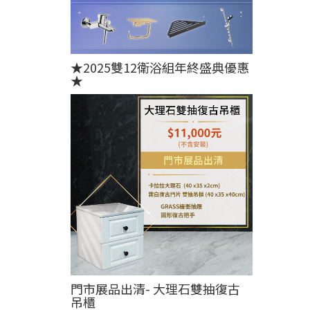
★2025雙12衛浴組年終盛典優惠
★
門市展品出清- 大理石雙抽復古
吊櫃