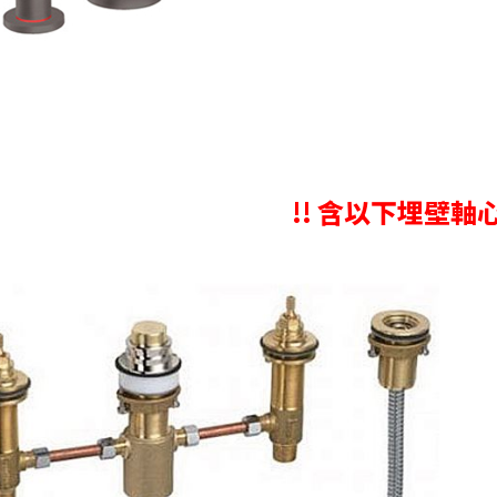
!! 含以下埋壁軸心 