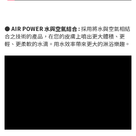
●
AIR POWER 水與空氣結合 :
採用將水與空氣相結
合之技術的產品，在您的皮膚上噴出更大體積、更
輕、更柔軟的水滴。用水效率帶來更大的淋浴樂趣。