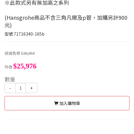
※此款式另有無加高之系列
(Hansgrohe商品不含三角凡爾及p管，加購另計900
元)
型號
71716340-165b
建議售價
$28,050
$25,976
特價
數量
-
+
加入購物車