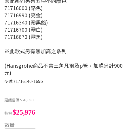
※此系列另有五種不同顏色
71716000 (鉻色)
71716990 (亮金)
71716340 (霧黑鉻)
71716700 (霧白)
71716670 (霧黑)
※此款式另有無加高之系列
(Hansgrohe商品不含三角凡爾及p管，加購另計900
元)
型號
71716140-165b
建議售價
$28,050
$25,976
特價
數量