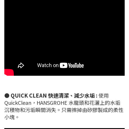
●
QUICK CLEAN 快速清潔、減少水垢 :
使用
QuickClean，HANSGROHE 水龍頭和花灑上的水垢
沉積物和污垢瞬間消失。只需擦掉由矽膠製成的柔性
小塊。