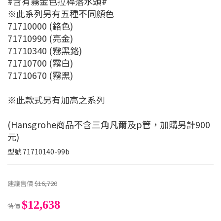
#含有霧金色拉桿落水頭#
※此系列另有五種不同顏色
71710000 (鉻色)
71710990 (亮金)
71710340 (霧黑鉻)
71710700 (霧白)
71710670 (霧黑)
※此款式另有加高之系列
(Hansgrohe商品不含三角凡爾及p管，加購另計900
元)
型號
71710140-99b
建議售價
$16,720
$12,638
特價