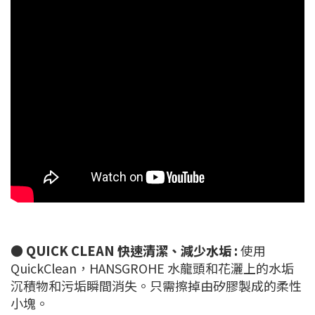
●
QUICK CLEAN 快速清潔、減少水垢 :
使用
QuickClean，HANSGROHE 水龍頭和花灑上的水垢
沉積物和污垢瞬間消失。只需擦掉由矽膠製成的柔性
小塊。