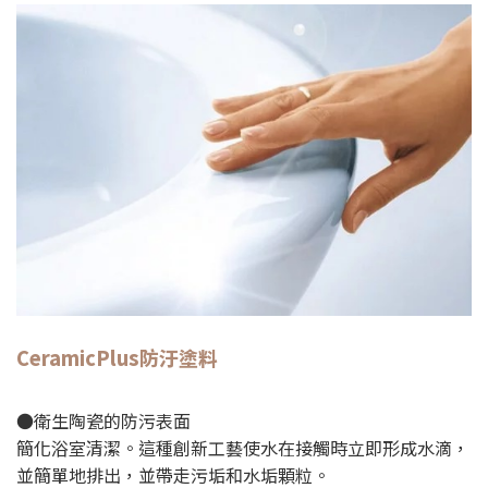
CeramicPlus
防汙塗料
●衛生陶瓷的防污表面
簡化浴室清潔。這種創新工藝使水在接觸時立即形成水滴，
並簡單地排出，並帶走污垢和水垢顆粒。