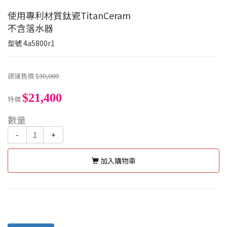
使用專利材質鈦瓷TitanCeram
不含落水器
型號
4a5800r1
建議售價
$30,000
$21,400
特價
數量
-
+
加入購物車