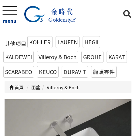
menu
KOHLER
LAUFEN
HEGII
其他項目
KALDEWEI
Villeroy & Boch
GROHE
KARAT
SCARABEO
KEUCO
DURAVIT
龍頭零件
首頁
面盆
Villeroy & Boch