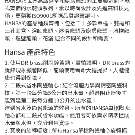
HANSA乃世界高級浴室和廚房龍頭的主要製造商。款
式齊備的水龍頭系列，素以時尚設計及先進高科技見
稱，更榮獲ISO9001國際品質證書認可。
HANSA的產品種類齊備，包括二十多款單槍、雙槍和
三孔面盆、浴缸龍頭、淋浴龍頭及廚房龍頭、溫控龍
頭、埋壁龍頭、花灑 迎合不同的設計和需要。
Hansa 產品特色
1. 使用DR brass耐脫鋅黃銅，實驗證明，DR brass的
脫鋅現象顯著降低，龍頭使用壽命大幅提昇，人體健
康也得到保障。
2. 二段式省水陶瓷軸心 : 結合流體力學與精密陶瓷科
技，第一段每分鐘5公升的出水量，超過阻止器後才
能到達第二段每分鐘13公升的出水量，
達到省水及節省能源的效果。所有的HANSA單槍陶瓷
軸心都有二段式省水功能。使用者可依需求精準控制
水量與水溫，充分利用資源。
3. 寬廣的旋轉幅度 : 所有Hansa單槍陶瓷軸心旋轉幅