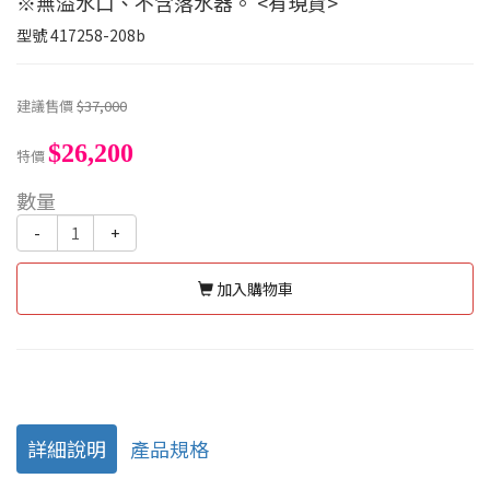
※無溢水口、不含落水器。 <有現貨>
型號
417258-208b
建議售價
$37,000
$26,200
特價
數量
-
+
加入購物車
詳細說明
產品規格