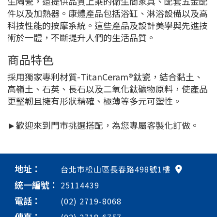
生陶瓷，還提供品質上乘的衛生間家具、配套五金配
件以及加熱器。康體產品包括浴缸、淋浴設備以及高
科技性能的按摩系統。這些產品及設計美學與先進技
術於一體，不斷提升人們的生活品質。
商品特色
採用獨家專利材質-TitanCeram®鈦瓷，結合黏土、
高嶺土、石英、長石以及二氧化鈦礦物原料，使產品
更堅韌且擁有形狀精確、極薄等多元可塑性。
►歡迎來到門市挑選搭配，為您專屬客製化訂做。
地址：
台北市松山區長春路498號1樓
統一編號：
25114439
電話：
(02) 2719-8068
傳真：