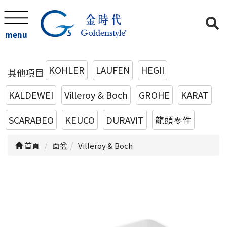
menu
KOHLER
LAUFEN
HEGII
其他項目
KALDEWEI
Villeroy & Boch
GROHE
KARAT
SCARABEO
KEUCO
DURAVIT
龍頭零件
首頁
面盆
Villeroy & Boch