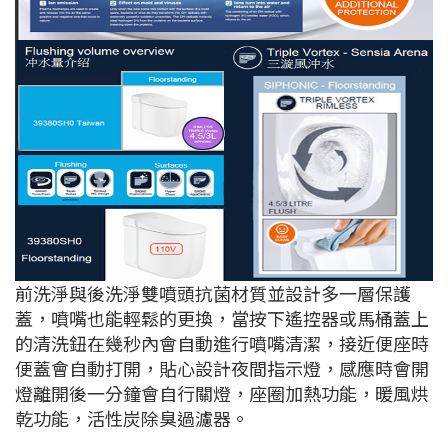
前洗淨與後洗淨雙噴頭抗菌材質並設計多一層保護
蓋，噴嘴也能輕鬆的更換，當按下遙控器或馬桶蓋上
的清洗鈕在幾秒內會自動進行噴嘴清潔，接近便座時
便蓋會自動打開，貼心設計夜間指示燈，感應時會開
燈離開後一分鐘會自行關燈，座圈加熱功能，暖風烘
乾功能，活性炭除臭過濾器。