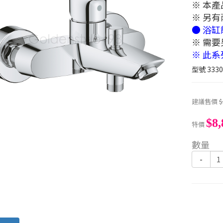
※ 本
※ 另
● 浴缸
※ 需
※ 此系
型號
333
建議售價
$
$8,
特價
數量
-