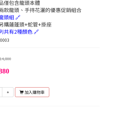
產品僅包含龍頭本體
有兩款龍頭、手持花灑的優惠促銷組合
龍頭組 🔗
要另購蓮蓬頭+蛇管+掛座
列共有2種顏色 🔗
00003
14,800
880
+
加入購物車