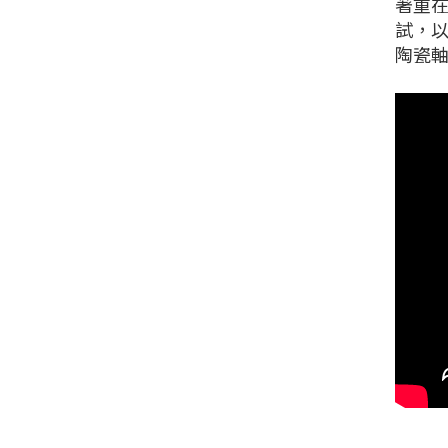
著重在
試，以
陶瓷