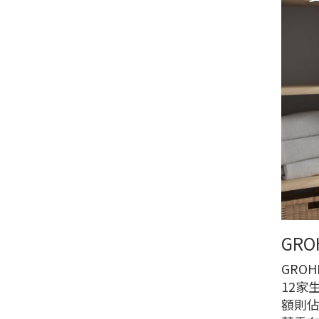
GRO
GRO
12家
額則佔