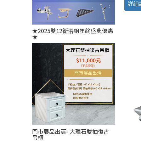
詳細
★2025雙12衛浴組年終盛典優惠
★
門市展品出清- 大理石雙抽復古
吊櫃