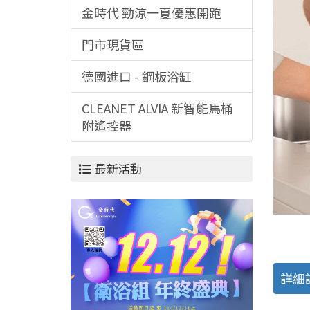
金時代 勁涼一夏優惠開跑
門市現貨區
德國進口 - 鋼板浴缸
CLEANET ALVIA 新智能馬桶
附遙控器
最新活動
詳細