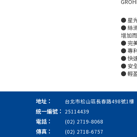
GRO
● 星
● 絲
增加
● 完
● 專
● 快
● 安
● 輕
地址：
台北市松山區長春路498號1樓
統一編號：
25114439
電話：
(02) 2719-8068
傳真：
(02) 2718-6757