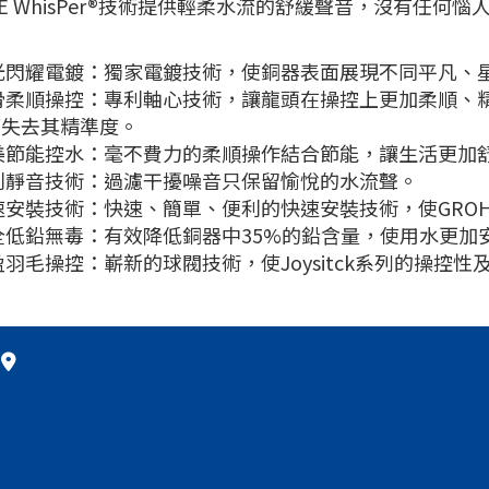
HE WhisPer®技術提供輕柔水流的舒緩聲音，沒有任何惱
光閃耀電鍍：獨家電鍍技術，使銅器表面展現不同平凡、
滑柔順操控：專利軸心技術，讓龍頭在操控上更加柔順、
而失去其精準度。
美節能控水：毫不費力的柔順操作結合節能，讓生活更加
利靜音技術：過濾干擾噪音只保留愉悅的水流聲。
速安裝技術：快速、簡單、便利的快速安裝技術，使GRO
全低鉛無毒：有效降低銅器中35%的鉛含量，使用水更加
盈羽毛操控：嶄新的球閥技術，使Joysitck系列的操控