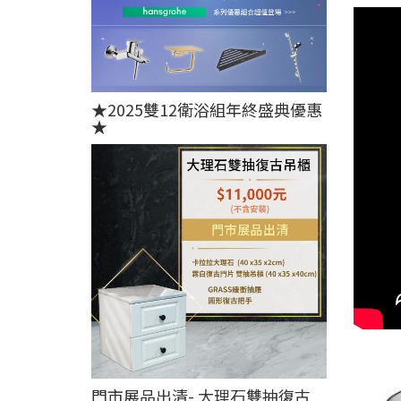
★2025雙12衛浴組年終盛典優惠
★
門市展品出清- 大理石雙抽復古