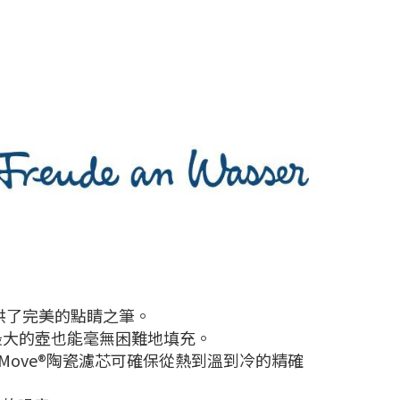
提供了完美的點睛之筆。
最大的壺也能毫無困難地填充。
lkMove®陶瓷濾芯可確保從熱到溫到冷的精確