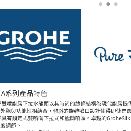
NTA系列產品特色
ta®雙噴廚房下拉水龍頭以其時尚的線條結構為現代廚房
的外觀與功能性相結合，傾斜的旋轉噴口設計使得即使是
ta®具有鎖定式雙噴嘴下拉式和極簡噴頭。卓越的GroheSi
溫度調節。