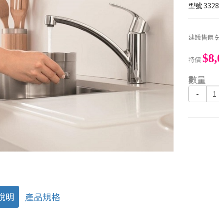
型號
3328
建議售價
$
$8,
特價
數量
-
說明
產品規格