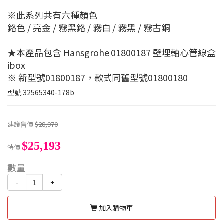
※此系列共有六種顏色
鉻色 / 亮金 / 霧黑鉻 / 霧白 / 霧黑 / 霧古銅
★本產品包含 Hansgrohe 01800187 壁埋軸心管線盒
ibox
※ 新型號01800187，款式同舊型號01800180
型號
32565340-178b
建議售價
$28,970
$25,193
特價
數量
-
+
加入購物車